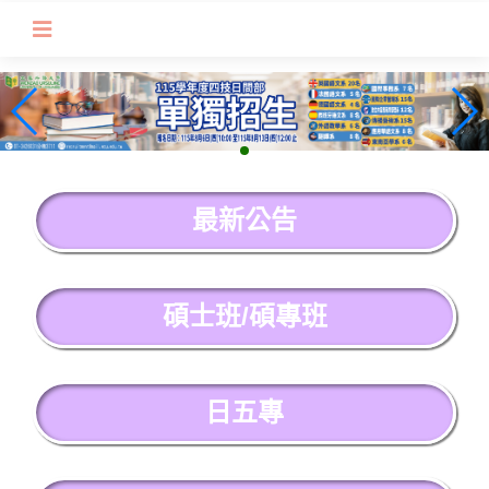
跳
到
主
要
內
容
區
塊
最新公告
碩士班/碩專班
日五專