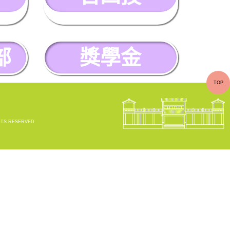
部
獎學金
TOP
RIGHTS RESERVED