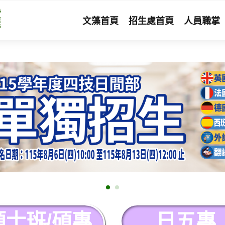
文藻首頁
招生處首頁
人員職掌
碩士班/碩專
日五專