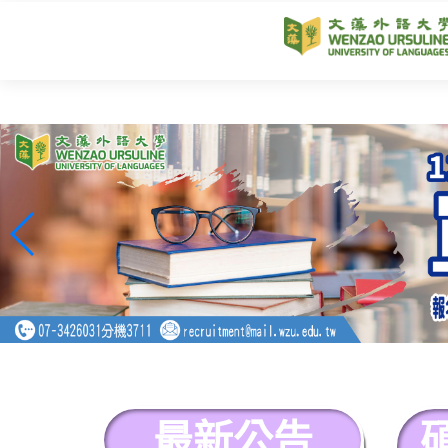
跳
到
主
要
內
容
區
塊
最新公告