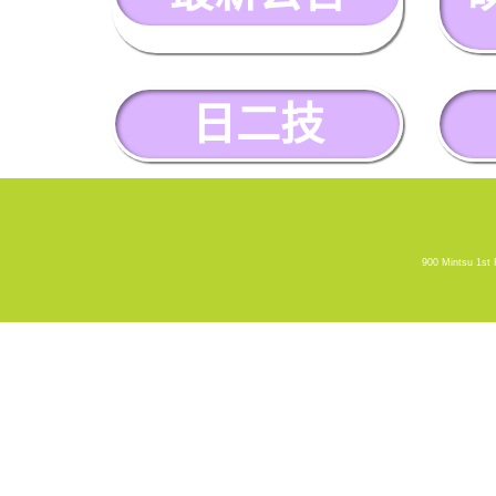
日二技
900 Mintsu 1st