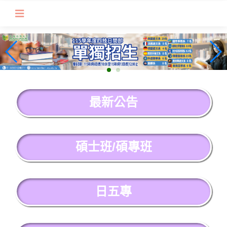
跳
到
主
要
內
容
區
塊
最新公告
碩士班/碩專班
日五專